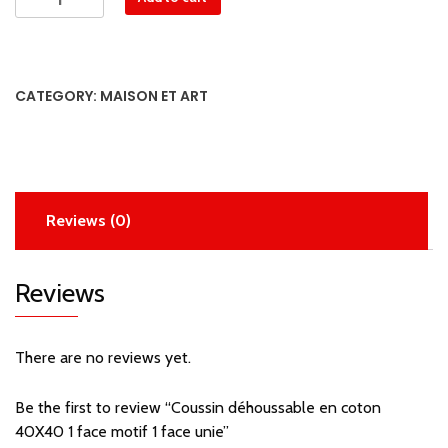
déhoussable
en
coton
40X40
CATEGORY:
MAISON ET ART
1
face
motif
1
face
Reviews (0)
unie
quantity
Reviews
There are no reviews yet.
Be the first to review “Coussin déhoussable en coton
40X40 1 face motif 1 face unie”