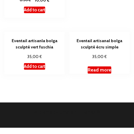
€
10,00
17,99
Add to cart
Eventail artisanla bolga
Eventail artisanal bolga
sculpté vert fuschia
sculpté écru simple
€
€
35,00
35,00
Add to cart
Read more
A theme by Gradient Themes ©