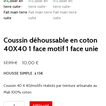
Coussin déhoussable en coton
40X40 1 face motif 1 face unie
€
€
17,99
10,00
HOUSSE SIMPLE à 15€
Coussin 40 X 40/motifs réalisés par teinture artisanale au
Mali 100% coton
Coussin
Add to cart