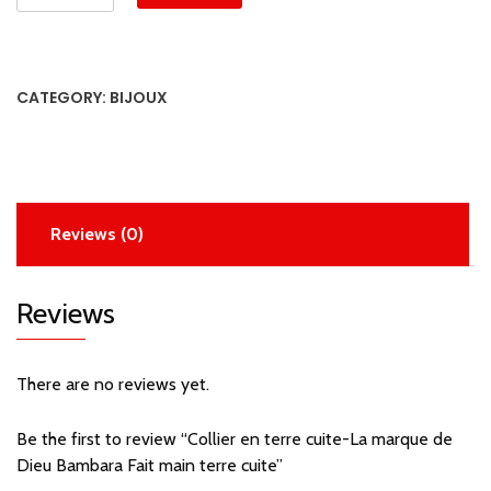
en
terre
cuite-
La
CATEGORY:
BIJOUX
marque
de
Dieu
Bambara
Fait
Reviews (0)
main
terre
cuite
Reviews
quantity
There are no reviews yet.
Be the first to review “Collier en terre cuite-La marque de
Dieu Bambara Fait main terre cuite”