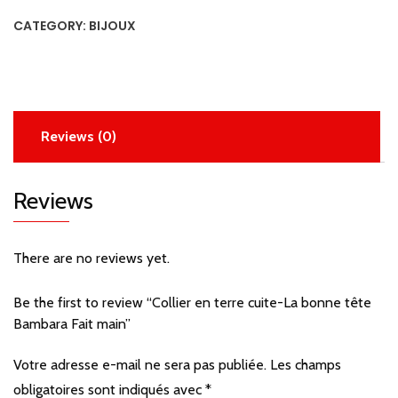
La
CATEGORY:
BIJOUX
bonne
tête
Bambara
Fait
main
Reviews (0)
quantity
Reviews
There are no reviews yet.
Be the first to review “Collier en terre cuite-La bonne tête
Bambara Fait main”
Votre adresse e-mail ne sera pas publiée.
Les champs
obligatoires sont indiqués avec
*