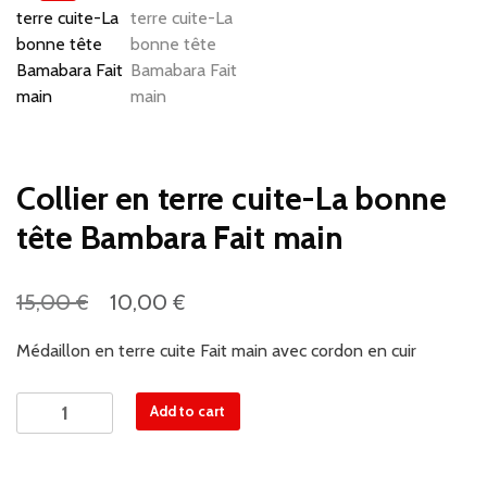
Collier en terre cuite-La bonne
tête Bambara Fait main
€
€
15,00
10,00
Médaillon en terre cuite Fait main avec cordon en cuir
Collier
Add to cart
en
terre
cuite-