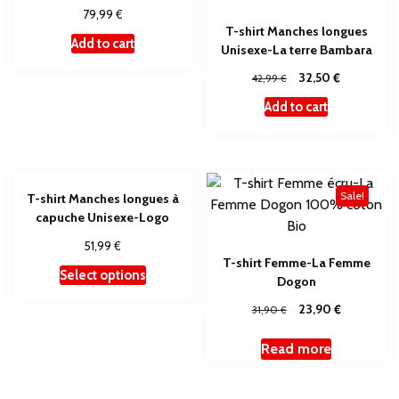
€
79,99
T-shirt Manches longues
Add to cart
Unisexe-La terre Bambara
€
€
32,50
42,99
Add to cart
Sale!
T-shirt Manches longues à
capuche Unisexe-Logo
€
51,99
T-shirt Femme-La Femme
Select options
Dogon
€
€
23,90
31,90
Read more