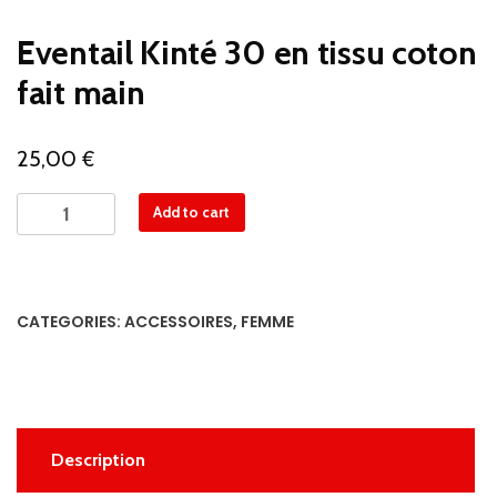
Eventail Kinté 30 en tissu coton
fait main
€
25,00
Eventail
Add to cart
Kinté
30
en
tissu
CATEGORIES:
ACCESSOIRES
,
FEMME
coton
fait
main
quantity
Description