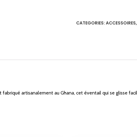
9
en
tissu
CATEGORIES:
ACCESSOIRES
coton
fait
main
quantity
st fabriqué artisanalement au Ghana, cet éventail qui se glisse fac