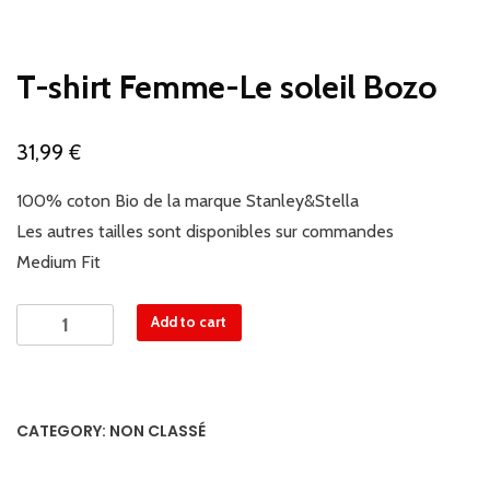
T-shirt Femme-Le soleil Bozo
€
31,99
100% coton Bio de la marque Stanley&Stella
Les autres tailles sont disponibles sur commandes
Medium Fit
T-
Add to cart
shirt
Femme-
Le
soleil
CATEGORY:
NON CLASSÉ
Bozo
quantity