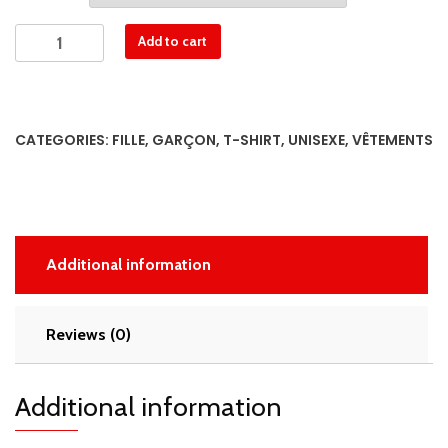
T-
Add to cart
shirt
Fille
rouge-
Les
CATEGORIES:
FILLE
,
GARÇON
,
T-SHIRT
,
UNISEXE
,
VÊTEMENTS
cavaliers
Bozo
quantity
Additional information
Reviews (0)
Additional information