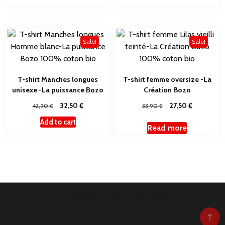
Sale!
Sale!
T-shirt Manches longues
T-shirt femme oversize -La
unisexe -La puissance Bozo
Création Bozo
€
€
€
32,50
€
27,50
42,90
33,90
Add to cart
Read more
A theme by Gradient Themes ©