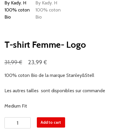
T-shirt Femme- Logo
€
€
31,99
23,99
100% coton Bio de la marque Stanley&Stell
Les autres tailles sont disponibles sur commande
Medium Fit
T-
Add to cart
shirt